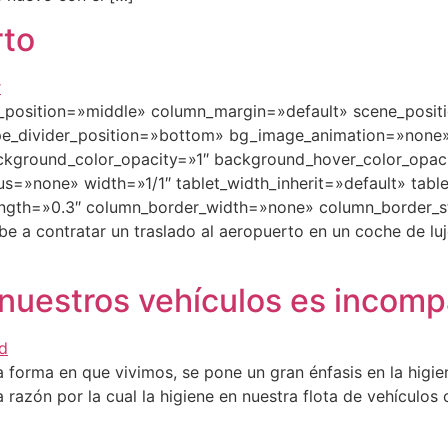
rto
w_position=»middle» column_margin=»default» scene_posit
hape_divider_position=»bottom» bg_image_animation=»non
kground_color_opacity=»1″ background_hover_color_opacit
»none» width=»1/1″ tablet_width_inherit=»default» table
rength=»0.3″ column_border_width=»none» column_border_
e a contratar un traslado al aeropuerto en un coche de luj
 nuestros vehículos es incom
forma en que vivimos, se pone un gran énfasis en la higien
 razón por la cual la higiene en nuestra flota de vehículos 