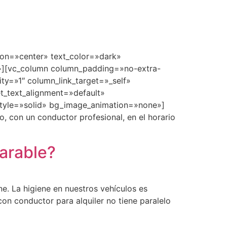
ion=»center» text_color=»dark»
e»][vc_column column_padding=»no-extra-
y=»1″ column_link_target=»_self»
t_text_alignment=»default»
style=»solid» bg_image_animation=»none»]
o, con un conductor profesional, en el horario
parable?
e. La higiene en nuestros vehículos es
con conductor para alquiler no tiene paralelo