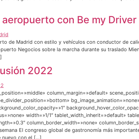
l aeropuerto con Be my Driver
uerto de Madrid con estilo y vehículos con conductor de cal
ropuerto Negocios sobre la marcha durante su traslado Mien
]
Fusión 2022
w_position=»middle» column_margin=»default» scene_posit
hape_divider_position=»bottom» bg_image_animation=»non
kground_color_opacity=»1″ background_hover_color_opacit
»none» width=»1/1″ tablet_width_inherit=»default» table
rength=»0.3″ column_border_width=»none» column_border_
a semana El congreso global de gastronomía más important
e nuevo con el […]