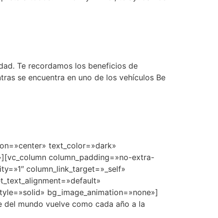
idad. Te recordamos los beneficios de
tras se encuentra en uno de los vehículos Be
ion=»center» text_color=»dark»
e»][vc_column column_padding=»no-extra-
y=»1″ column_link_target=»_self»
t_text_alignment=»default»
style=»solid» bg_image_animation=»none»]
e del mundo vuelve como cada año a la