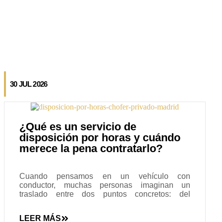
30 JUL 2026
¿Qué es un servicio de
disposición por horas y cuándo
merece la pena contratarlo?
Cuando pensamos en un vehículo con
conductor, muchas personas imaginan un
traslado entre dos puntos concretos: del
aeropuerto al hotel, de casa a una reunión o de
un evento al domicilio. Sin embargo, existe un
LEER MÁS
servicio mucho más flexible que cada vez