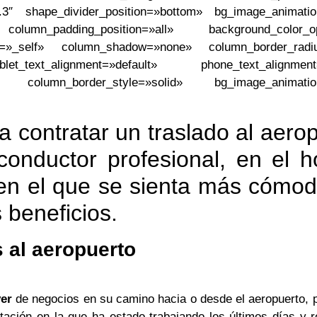
»0.3″ shape_divider_position=»bottom» bg_image_animati
lumn_padding_position=»all» background_color_op
get=»_self» column_shadow=»none» column_border_radi
t_text_alignment=»default» phone_text_alignment=
e» column_border_style=»solid» bg_image_animatio
a contratar un traslado al aero
onductor profesional, en el h
 en el que se sienta más cómo
 beneficios.
s al aeropuerto
er
de negocios en su camino hacia o desde el aeropuerto, 
tación en la que ha estado trabajando los últimos días y r