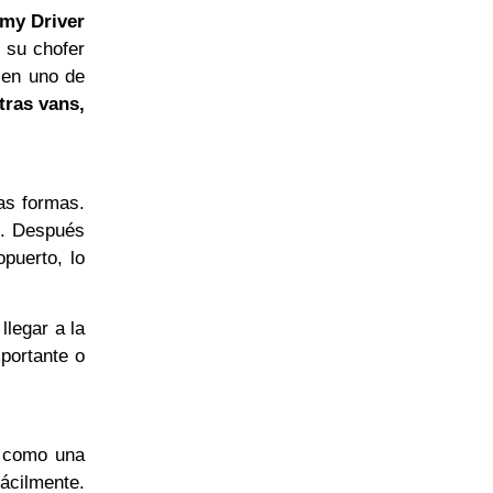
my Driver
, su chofer
 en uno de
tras vans,
ras formas.
e. Después
opuerto, lo
llegar a la
mportante o
o como una
ácilmente.