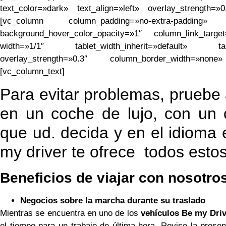
text_color=»dark» text_align=»left» overlay_strength=
[vc_column column_padding=»no-extra-padding» co
background_hover_color_opacity=»1″ column_link_tar
width=»1/1″ tablet_width_inherit=»default» table
overlay_strength=»0.3″ column_border_width=»non
[vc_column_text]
Para evitar problemas, pruebe 
en un coche de lujo, con un c
que ud. decida y en el idioma
my driver te ofrece todos estos
Beneficios de viajar con nosotro
Negocios sobre la marcha durante su traslado
Mientras se encuentra en uno de los
vehículos Be my Driv
el tiempo para un trabajo de última hora. Revise la presen