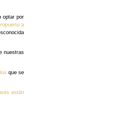
o optar por
eropuerto a
esconocida
e nuestras
los
que se
uses están