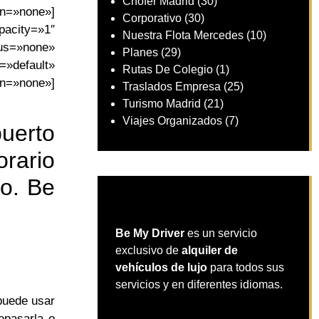
Chófer Madrid
(30)
on=»none»]
Corporativo
(30)
acity=»1″
Nuestra Flota Mercedes
(10)
us=»none»
Planes
(29)
»default»
Rutas De Colegio
(1)
n=»none»]
Traslados Empresa
(25)
Turismo Madrid
(21)
Viajes Organizados
(7)
puerto
orario
do. Be
Be My Driver
es un servicio
exclusivo de
alquiler de
vehículos de lujo
para todos sus
servicios y en diferentes idiomas.
puede usar
epasarla o