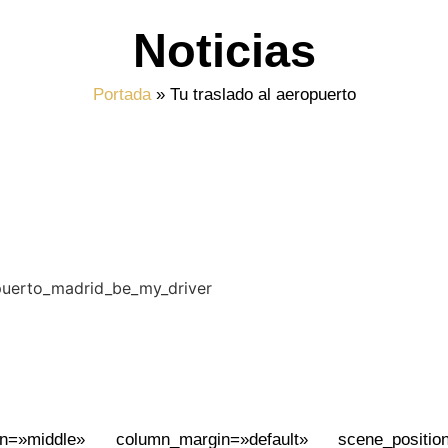
Noticias
Portada
»
Tu traslado al aeropuerto
on=»middle» column_margin=»default» scene_position