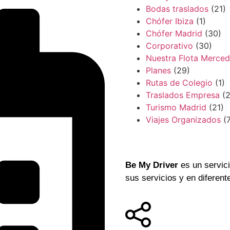
Bodas traslados
(21)
Chófer Ibiza
(1)
Chófer Madrid
(30)
Corporativo
(30)
Nuestra Flota Merce
Planes
(29)
Rutas de Colegio
(1)
Traslados Empresa
(2
Turismo Madrid
(21)
Viajes Organizados
(7
Be My Driver
es un servic
sus servicios y en diferent