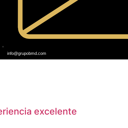
info@grupobmd.com
riencia excelente