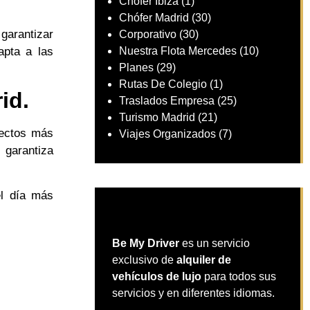
Chófer Ibiza
(1)
Chófer Madrid
(30)
garantizar
Corporativo
(30)
apta a las
Nuestra Flota Mercedes
(10)
Planes
(29)
Rutas De Colegio
(1)
id.
Traslados Empresa
(25)
Turismo Madrid
(21)
pectos más
Viajes Organizados
(7)
 garantiza
el día más
Be My Driver
es un servicio
exclusivo de
alquiler de
vehículos de lujo
para todos sus
servicios y en diferentes idiomas.