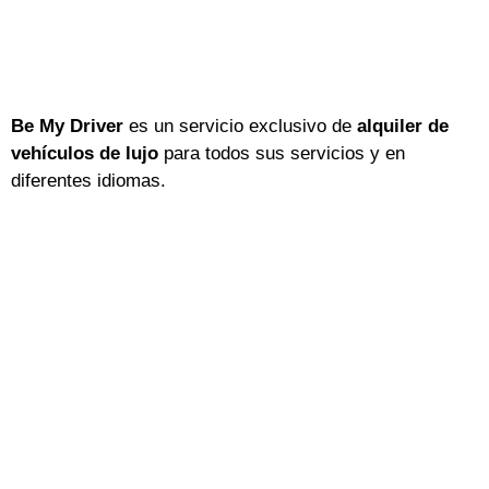
Be My Driver
es un servicio exclusivo de
alquiler de
vehículos de lujo
para todos sus servicios y en
diferentes idiomas.
Email:
info@grupobmd.com
Tlfn:
+34 900 902 708
Home
Servicios
Quiénes Somos
Flota
Noticias
Contacto